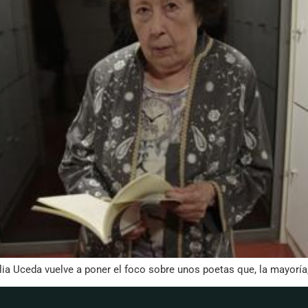
lia Uceda vuelve a poner el foco sobre unos poetas que, la mayoría