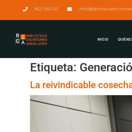
952-109-022
info@bibliotecaescritore
INICIO
QUIÉNE
Etiqueta:
Generació
La reivindicable cosech