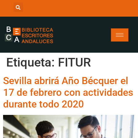
Etiqueta:
FITUR
Sevilla abrirá Año Bécquer el
17 de febrero con actividades
durante todo 2020