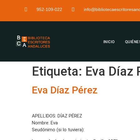
952-109-022
info@bibliotecaescritoresa
INICIO
QUIÉNE
Etiqueta:
Eva Díaz 
Eva Díaz Pérez
APELLIDOS: DÍAZ PÉREZ
Nombre: Eva
Seudónimo (si lo tuviera):