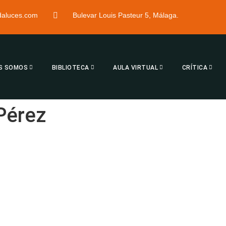
ndaluces.com
Bulevar Louis Pasteur 5, Málaga.
S SOMOS
BIBLIOTECA
AULA VIRTUAL
CRÍTICA
Pérez