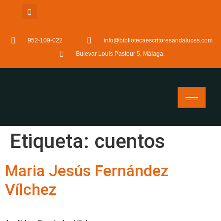
952-109-022
info@bibliotecaescritoresandaluces.com
Bulevar Louis Pasteur 5, Málaga.
Etiqueta:
cuentos
Maria Jesús Fernández
Vílchez