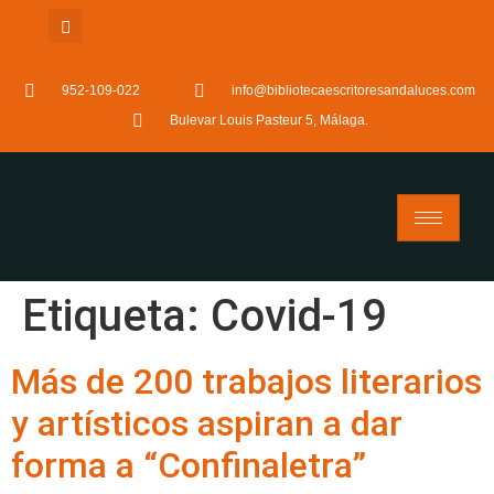
952-109-022
info@bibliotecaescritoresandaluces.com
Bulevar Louis Pasteur 5, Málaga.
Etiqueta:
Covid-19
Más de 200 trabajos literarios
y artísticos aspiran a dar
forma a “Confinaletra”