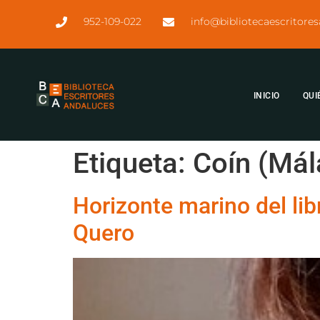
952-109-022
info@bibliotecaescritore
INICIO
QUI
Etiqueta:
Coín (Mál
Horizonte marino del lib
Quero