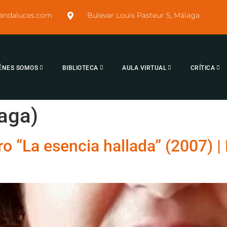
sandaluces.com
Bulevar Louis Pasteur 5, Málaga.
ÉNES SOMOS
BIBLIOTECA
AULA VIRTUAL
CRÍTICA
aga)
ro “La esencia hallada” (2007) 