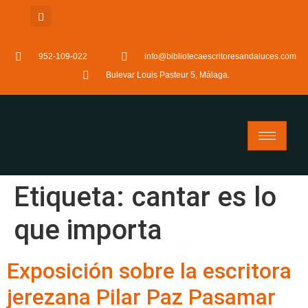
952-109-022
info@bibliotecaescritoresandaluces.com
Bulevar Louis Pasteur 5, Málaga.
Etiqueta:
cantar es lo
que importa
Exposición sobre la escritora
jerezana Pilar Paz Pasamar