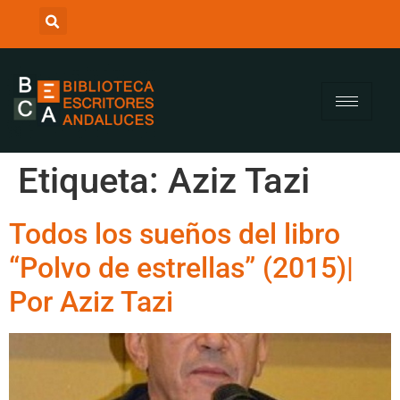
Etiqueta:
Aziz Tazi
Todos los sueños del libro
“Polvo de estrellas” (2015)|
Por Aziz Tazi