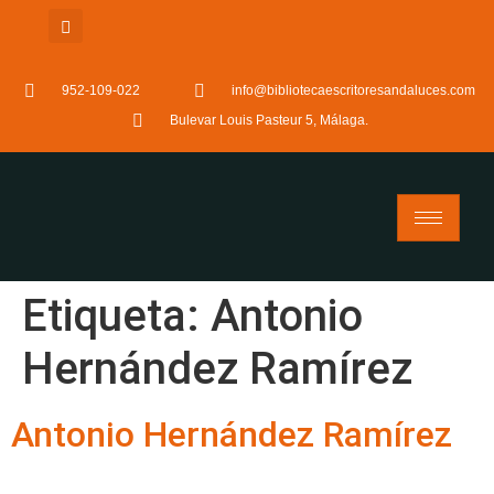
952-109-022
info@bibliotecaescritoresandaluces.com
Bulevar Louis Pasteur 5, Málaga.
Etiqueta:
Antonio
Hernández Ramírez
Antonio Hernández Ramírez