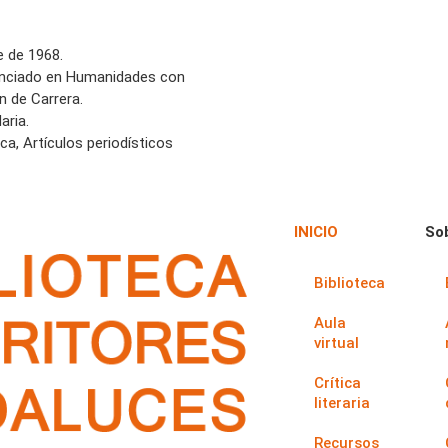
e de 1968.
enciado en Humanidades con
n de Carrera.
aria.
ca, Artículos periodísticos
INICIO
So
Biblioteca
Aula
virtual
Crítica
literaria
Recursos