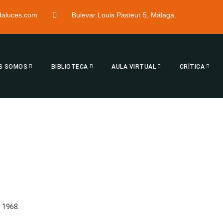
ndaluces.com
Bulevar Louis Pasteur 5, Málaga.
S SOMOS
BIBLIOTECA
AULA VIRTUAL
CRÍTICA
 1968.