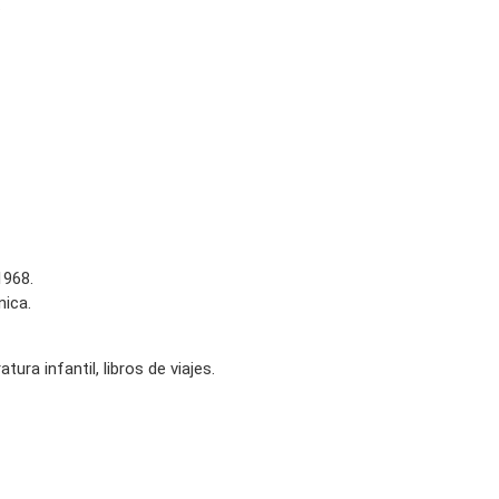
.
1968.
nica.
tura infantil, libros de viajes.