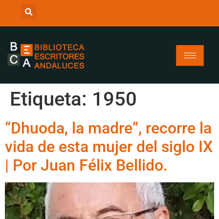
Etiqueta:
1950
“Dhuoda, la madre”, recorre la
vida de esta mujer del siglo IX
| Por Juan Félix Bellido.