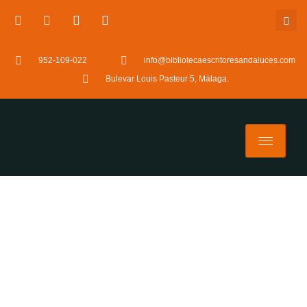
952-109-022
info@bibliotecaescritoresandaluces.com
Bulevar Louis Pasteur 5, Málaga.