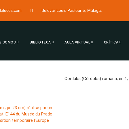
ndaluces.com
Bulevar Louis Pasteur 5, Málaga.
S SOMOS
BIBLIOTECA
AULA VIRTUAL
CRÍTICA
Corduba (Córdoba) romana, en 1, 4,