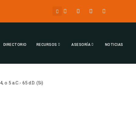
DIRECTORIO
RECURSOS
ASESORÍA
NOTICIAS
 o 5 a.C.- 65 d.D. (Si)