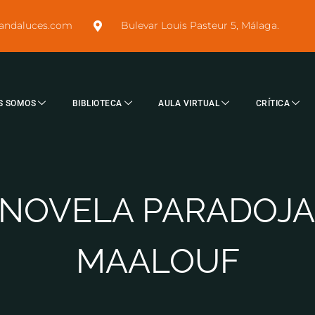
sandaluces.com
Bulevar Louis Pasteur 5, Málaga.
S SOMOS
BIBLIOTECA
AULA VIRTUAL
CRÍTICA
 NOVELA PARADOJA
MAALOUF