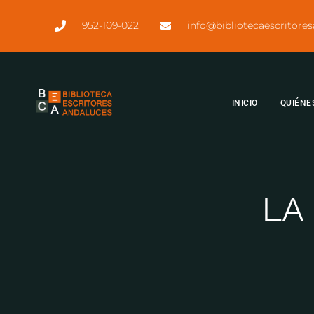
952-109-022
info@bibliotecaescritore
INICIO
QUIÉNE
LA