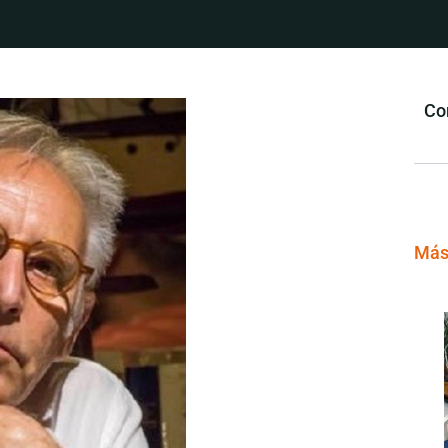
Co
Más 