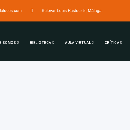
ndaluces.com
Bulevar Louis Pasteur 5, Málaga.
S SOMOS
BIBLIOTECA
AULA VIRTUAL
CRÍTICA