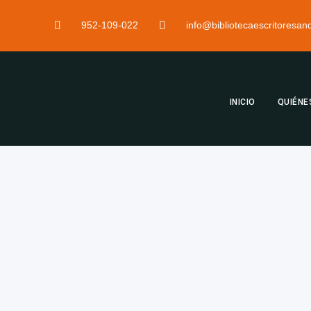
952-109-022
info@bibliotecaescritoresa
INICIO
QUIÉNE