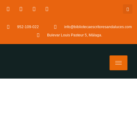
952-109-022
info@bibliotecaescritoresandaluces.com
Bulevar Louis Pasteur 5, Málaga.