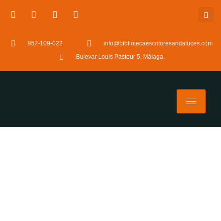
952-109-022
info@bibliotecaescritoresandaluces.com
Bulevar Louis Pasteur 5, Málaga.