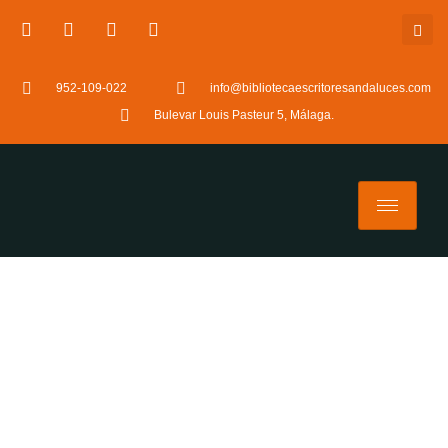
952-109-022
info@bibliotecaescritoresandaluces.com
Bulevar Louis Pasteur 5, Málaga.