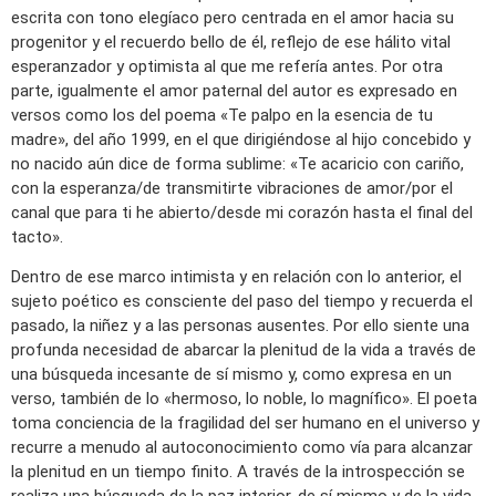
escrita con tono elegíaco pero centrada en el amor hacia su
progenitor y el recuerdo bello de él, reflejo de ese hálito vital
esperanzador y optimista al que me refería antes. Por otra
parte, igualmente el amor paternal del autor es expresado en
versos como los del poema «Te palpo en la esencia de tu
madre», del año 1999, en el que dirigiéndose al hijo concebido y
no nacido aún dice de forma sublime: «Te acaricio con cariño,
con la esperanza/de transmitirte vibraciones de amor/por el
canal que para ti he abierto/desde mi corazón hasta el final del
tacto».
Dentro de ese marco intimista y en relación con lo anterior, el
sujeto poético es consciente del paso del tiempo y recuerda el
pasado, la niñez y a las personas ausentes. Por ello siente una
profunda necesidad de abarcar la plenitud de la vida a través de
una búsqueda incesante de sí mismo y, como expresa en un
verso, también de lo «hermoso, lo noble, lo magnífico». El poeta
toma conciencia de la fragilidad del ser humano en el universo y
recurre a menudo al autoconocimiento como vía para alcanzar
la plenitud en un tiempo finito. A través de la introspección se
realiza una búsqueda de la paz interior, de sí mismo y de la vida