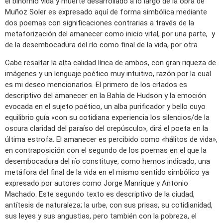
el binomio vida y muerte desarrollado a lo largo de la obra de
Muñoz Soler es expresado aquí de forma simbólica mediante
dos poemas con significaciones contrarias a través de la
metaforización del amanecer como inicio vital, por una parte, y
de la desembocadura del río como final de la vida, por otra.
Cabe resaltar la alta calidad lírica de ambos, con gran riqueza de
imágenes y un lenguaje poético muy intuitivo, razón por la cual
es mi deseo mencionarlos. El primero de los citados es
descriptivo del amanecer en la Bahía de Hudson y la emoción
evocada en el sujeto poético, un alba purificador y bello cuyo
equilibrio guía «con su cotidiana experiencia los silencios/de la
oscura claridad del paraíso del crepúsculo», dirá el poeta en la
última estrofa. El amanecer es percibido como «hálitos de vida»,
en contraposición con el segundo de los poemas en el que la
desembocadura del río constituye, como hemos indicado, una
metáfora del final de la vida en el mismo sentido simbólico ya
expresado por autores como Jorge Manrique y Antonio
Machado. Este segundo texto es descriptivo de la ciudad,
antítesis de naturaleza; la urbe, con sus prisas, su cotidianidad,
sus leyes y sus angustias, pero también con la pobreza, el