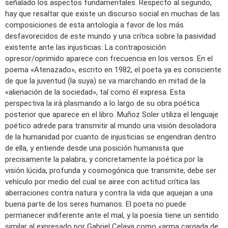
señalado los aspectos fundamentales. Respecto al segundo,
hay que resaltar que existe un discurso social en muchas de las
composiciones de esta antología a favor de los más
desfavorecidos de este mundo y una crítica sobre la pasividad
existente ante las injusticias. La contraposición
opresor/oprimido aparece con frecuencia en los versos. En el
poema «Atenazado», escrito en 1982, el poeta ya es consciente
de que la juventud (la suya) se va marchando en mitad de la
«alienación de la sociedad», tal como él expresa. Esta
perspectiva la irá plasmando a lo largo de su obra poética
posterior que aparece en el libro. Muñoz Soler utiliza el lenguaje
poético adrede para transmitir al mundo una visión desoladora
de la humanidad por cuanto de injusticias se engendran dentro
de ella, y entiende desde una posición humanista que
precisamente la palabra, y concretamente la poética por la
visión lúcida, profunda y cosmogónica que transmite, debe ser
vehículo por medio del cual se airee con actitud crítica las
aberraciones contra natura y contra la vida que aquejan a una
buena parte de los seres humanos. El poeta no puede
permanecer indiferente ante el mal, y la poesía tiene un sentido
similar al expresado por Gabriel Celaya como «arma cargada de