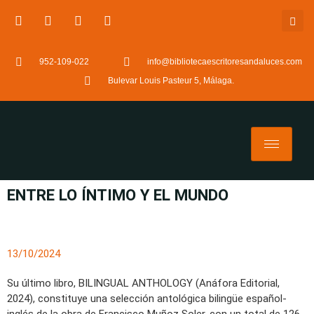
952-109-022
info@bibliotecaescritoresandaluces.com
Bulevar Louis Pasteur 5, Málaga.
ENTRE LO ÍNTIMO Y EL MUNDO
13/10/2024
Su último libro, BILINGUAL ANTHOLOGY (Anáfora Editorial,
2024), constituye una selección antológica bilingüe español-