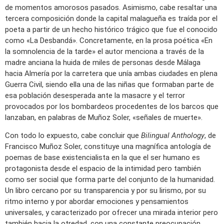
de momentos amorosos pasados. Asimismo, cabe resaltar una
tercera composición donde la capital malagueña es traída por el
poeta a partir de un hecho histórico trágico que fue el conocido
como «La Desbandá». Concretamente, en la prosa poética «En
la somnolencia de la tarde» el autor menciona a través de la
madre anciana la huida de miles de personas desde Málaga
hacia Almería por la carretera que unía ambas ciudades en plena
Guerra Civil, siendo ella una de las niñas que formaban parte de
esa población desesperada ante la masacre y el terror
provocados por los bombardeos procedentes de los barcos que
lanzaban, en palabras de Muñoz Soler, «señales de muerte».
Con todo lo expuesto, cabe concluir que
Bilingual Anthology
, de
Francisco Muñoz Soler, constituye una magnífica antología de
poemas de base existencialista en la que el ser humano es
protagonista desde el espacio de la intimidad pero también
como ser social que forma parte del conjunto de la humanidad.
Un libro cercano por su transparencia y por su lirismo, por su
ritmo interno y por abordar emociones y pensamientos
universales, y caracterizado por ofrecer una mirada interior pero
también hacia la otredad, con una constante preocupación