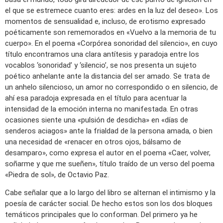
el que se estremece cuanto eres: ardes en la luz del deseo». Los
momentos de sensualidad e, incluso, de erotismo expresado
poéticamente son rememorados en «Vuelvo a la memoria de tu
cuerpo». En el poema «Corpórea sonoridad del silencio», en cuyo
título encontramos una clara antítesis y paradoja entre los
vocablos ‘sonoridad’ y ‘silencio’, se nos presenta un sujeto
poético anhelante ante la distancia del ser amado. Se trata de
un anhelo silencioso, un amor no correspondido o en silencio, de
ahí esa paradoja expresada en el título para acentuar la
intensidad de la emoción interna no manifestada. En otras
ocasiones siente una «pulsión de desdicha» en «días de
senderos aciagos» ante la frialdad de la persona amada, o bien
una necesidad de «renacer en otros ojos, bálsamo de
desamparo», como expresa el autor en el poema «Caer, volver,
soñarme y que me sueñen», título traído de un verso del poema
«Piedra de sol», de Octavio Paz.
Cabe señalar que a lo largo del libro se alternan el intimismo y la
poesía de carácter social. De hecho estos son los dos bloques
temáticos principales que lo conforman. Del primero ya he