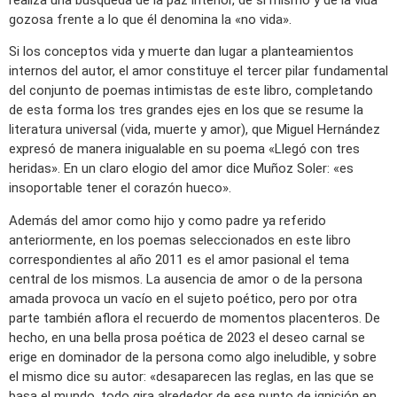
gozosa frente a lo que él denomina la «no vida».
Si los conceptos vida y muerte dan lugar a planteamientos
internos del autor, el amor constituye el tercer pilar fundamental
del conjunto de poemas intimistas de este libro, completando
de esta forma los tres grandes ejes en los que se resume la
literatura universal (vida, muerte y amor), que Miguel Hernández
expresó de manera inigualable en su poema «Llegó con tres
heridas». En un claro elogio del amor dice Muñoz Soler: «es
insoportable tener el corazón hueco».
Además del amor como hijo y como padre ya referido
anteriormente, en los poemas seleccionados en este libro
correspondientes al año 2011 es el amor pasional el tema
central de los mismos. La ausencia de amor o de la persona
amada provoca un vacío en el sujeto poético, pero por otra
parte también aflora el recuerdo de momentos placenteros. De
hecho, en una bella prosa poética de 2023 el deseo carnal se
erige en dominador de la persona como algo ineludible, y sobre
el mismo dice su autor: «desaparecen las reglas, en las que se
basa el mundo, todo gira alrededor de ese punto de ignición en