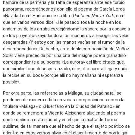
hambre de la periferia y la falta de esperanza ante ese turbio
panorama, recordándonos con ello el poema de García Lorca
«Navidad en el Hudson» de su libro
Poeta en Nueva York
, en el
que en varios versos dice: «He pasado toda la noche en los
andamios de los arrabales/dejándome la sangre por la escayola
de los proyectos,/ayudando a los marineros a recoger las velas
desgarradas./Y estoy con las manos vacías en el rumor de la
desembocadura». De hecho, esta doble composición de Muñoz
Soler viene precedida por una cita del insigne poeta granadino
correspondiente a su poema «La aurora» del libro citado que,
con similar tono desesperanzado, dice: «La aurora llega y nadie
la recibe en su boca/porque allí no hay mañana ni esperanza
posible».
Por otra parte, las referencias a Málaga, su ciudad natal, se
producen de manera nítida en varias composiciones como la
titulada «Málaga» o «Huérfano en la Ciudad del Paraíso» en
donde se rememora a Vicente Aleixandre aludiendo al poema
que le dedicó a esta ciudad y en el que la exalta de forma
sublime, de tal manera que el hecho de que el sujeto poético se
adentre en esos versos alivia en él el sentimiento de nostalgia